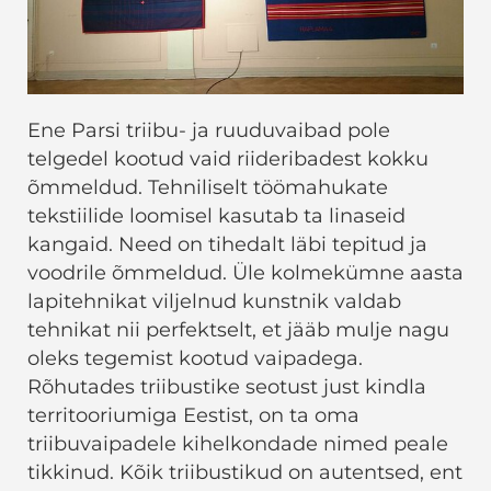
Ene Parsi triibu- ja ruuduvaibad pole
telgedel kootud vaid riideribadest kokku
õmmeldud. Tehniliselt töömahukate
tekstiilide loomisel kasutab ta linaseid
kangaid. Need on tihedalt läbi tepitud ja
voodrile õmmeldud. Üle kolmekümne aasta
lapitehnikat viljelnud kunstnik valdab
tehnikat nii perfektselt, et jääb mulje nagu
oleks tegemist kootud vaipadega.
Rõhutades triibustike seotust just kindla
territooriumiga Eestist, on ta oma
triibuvaipadele kihelkondade nimed peale
tikkinud. Kõik triibustikud on autentsed, ent