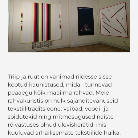
Triip ja ruut on vanimad riidesse sisse
kootud kaunistused, mida tunnevad
peaaegu kõik maailma rahvad. Meie
rahvakunstis on hulk sajanditevanuseid
tekstiilitraditsioone: vaibad, voodi- ja
sõidutekid ning mitmesugused naiste
rõivastuses olnud üleviskerätid, mis
kuuluvad arhailisemate tekstiilide hulka.