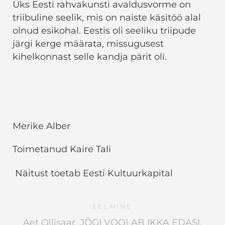
Üks Eesti rahvakunsti avaldusvorme on
triibuline seelik, mis on naiste käsitöö alal
olnud esikohal. Eestis oli seeliku triipude
järgi kerge määrata, missugusest
kihelkonnast selle kandja pärit oli.
Merike Alber
Toimetanud Kaire Tali
Näitust toetab Eesti Kultuurkapital
EELMINE
Aet Ollisaar. JÕGI VOOLAB IKKA EDASI.