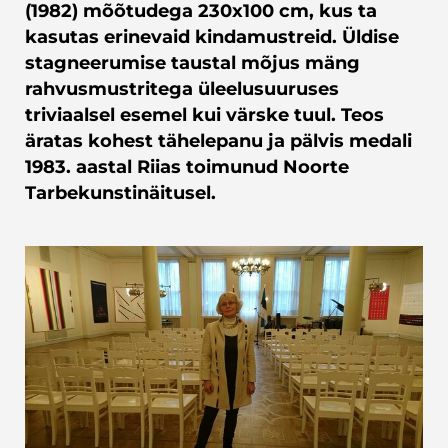
(1982) mõõtudega 230x100 cm, kus ta
kasutas erinevaid kindamustreid. Üldise
stagneerumise taustal mõjus mäng
rahvusmustritega üleelusuuruses
triviaalsel esemel kui värske tuul. Teos
äratas kohest tähelepanu ja pälvis medali
1983. aastal Riias toimunud Noorte
Tarbekunstinäitusel.