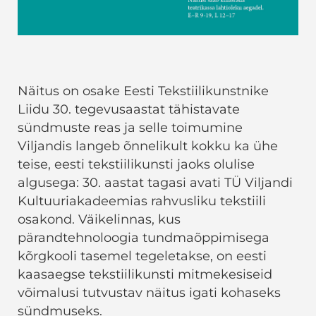
Näitus on osake Eesti Tekstiilikunstnike
Liidu 30. tegevusaastat tähistavate
sündmuste reas ja selle toimumine
Viljandis langeb õnnelikult kokku ka ühe
teise, eesti tekstiilikunsti jaoks olulise
algusega: 30. aastat tagasi avati TÜ Viljandi
Kultuuriakadeemias rahvusliku tekstiili
osakond. Väikelinnas, kus
pärandtehnoloogia tundmaõppimisega
kõrgkooli tasemel tegeletakse, on eesti
kaasaegse tekstiilikunsti mitmekesiseid
võimalusi tutvustav näitus igati kohaseks
sündmuseks.