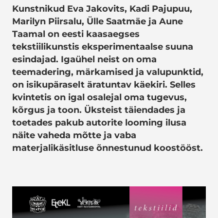
Kunstnikud Eva Jakovits, Kadi Pajupuu,
Marilyn Piirsalu, Ülle Saatmäe ja Aune
Taamal on eesti kaasaegses
tekstiilikunstis eksperimentaalse suuna
esindajad. Igaühel neist on oma
teemadering, märkamised ja valupunktid,
on isikupäraselt äratuntav käekiri. Selles
kvintetis on igal osalejal oma tugevus,
kõrgus ja toon. Üksteist täiendades ja
toetades pakub autorite looming ilusa
näite vaheda mõtte ja vaba
materjalikäsitluse õnnestunud koostööst.