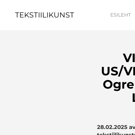
TEKSTIILIKUNST
ESILEHT
V
US/V
Ogre
28.02.2025 av
tekstiilikuns