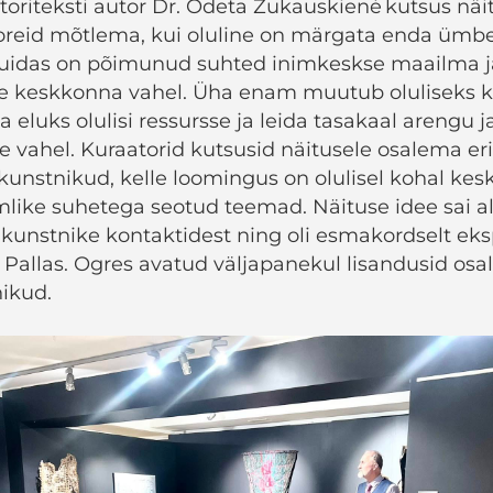
toriteksti autor Dr. Odeta Žukauskienė kutsus näi
oreid mõtlema, kui oluline on märgata enda ümbe
kuidas on põimunud suhted inimkeskse maailma ja
se keskkonna vahel. Üha enam muutub oluliseks k
ada eluks olulisi ressursse ja leida tasakaal arengu j
se vahel. Kuraatorid kutsusid näitusele osalema er
unstnikud, kelle loomingus on olulisel kohal kes
like suhetega seotud teemad. Näituse idee sai al
likunstnike kontaktidest ning oli esmakordselt ek
s Pallas. Ogres avatud väljapanekul lisandusid osa
nikud.