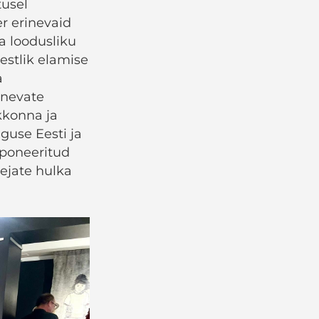
tusel
r erinevaid
 loodusliku
estlik elamise
a
inevate
kkonna ja
guse Eesti ja
sponeeritud
lejate hulka