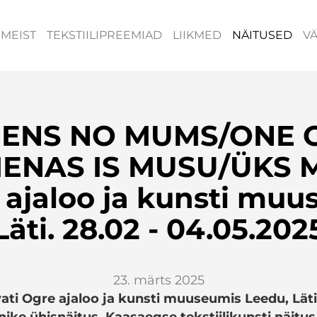
MEIST
TEKSTIILIPREEMIAD
LIIKMED
NÄITUSED
V
IENS NO MUMS/ONE 
IENAS IS MUSU/ÜKS M
 ajaloo ja kunsti muu
Läti. 28.02 - 04.05.202
23. märts 2025
ati Ogre ajaloo ja kunsti muuseumis Leedu, Läti 
tnike ühisnäitus. Kaasaegse tekstiilikunsti näit