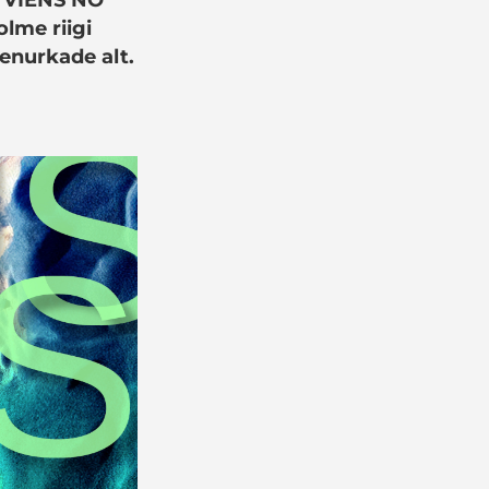
me riigi
tenurkade alt.