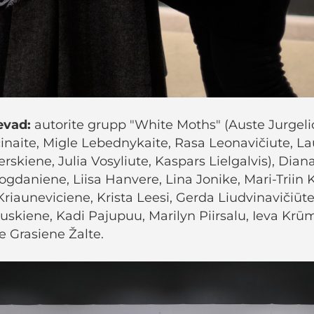
levad:
autorite grupp "White Moths" (Auste Jurgeli
inaite, Migle Lebednykaite, Rasa Leonavičiute, La
rskiene, Julia Vosyliute, Kaspars Lielgalvis), Dia
daniene, Liisa Hanvere, Lina Jonike, Mari-Triin Ki
Kriauneviciene, Krista Leesi, Gerda Liudvinavičiūte,
skiene, Kadi Pajupuu, Marilyn Piirsalu, Ieva Krū
e Grasiene Žalte.