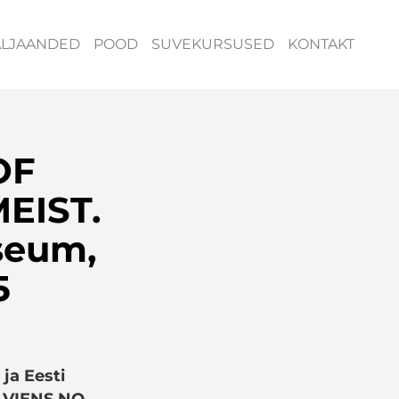
ÄLJAANDED
POOD
SUVEKURSUSED
KONTAKT
OF
EIST.
seum,
5
ja Eesti
us VIENS NO