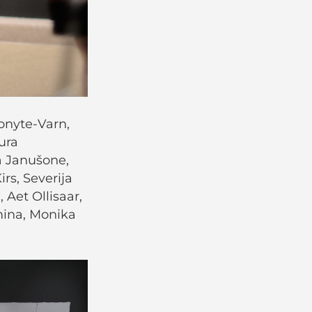
onyte-Varn,
ura
na Janušone,
rs, Severija
 Aet Ollisaar,
mina, Monika