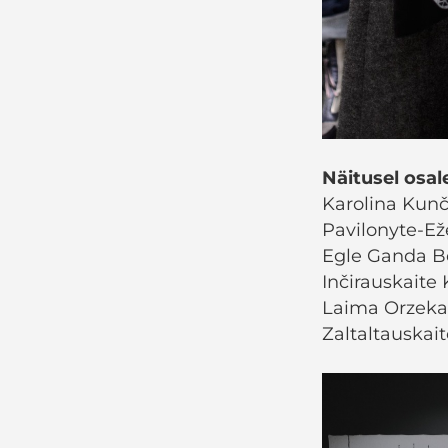
Näitusel osa
Karolina Kunč
Pavilonyte-Eže
Egle Ganda Bog
Inčirauskaite 
Laima Orzekau
Zaltaltauskait