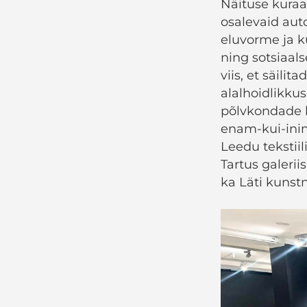
Näituse kuraa
osalevaid aut
eluvorme ja 
ning sotsiaal
viis, et säilit
alalhoidlikku
põlvkondade k
enam-kui-inim
Leedu tekstii
Tartus galerii
ka Läti kunst