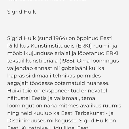
Sigrid Huik
Sigrid Huik (sünd 1964) on õppinud Eesti
Riiklikus Kunstiinstituudis (ERKI) ruumi- ja
mööblikujunduse erialal ja lõpetanud ERKI
tekstiilikunsti eriala (1988). Oma loomingus
väljendab ennast nii gobelääni kui ka
hapras siidimaali tehnikas põimides
aegajalt töödesse ootamatuid nüansse.
Huiki töid on eksponeeritud erinevatel
näitustel Eestis ja välismaal, tema
loomingut on näha mitmes avalikus ruumis
ning neid kuulub ka Eesti Tarbekunsti- ja
Disainimuuseumi kogusse. Sigrid Huik on
Eesti Kunstnike Liidu liige, Eesti