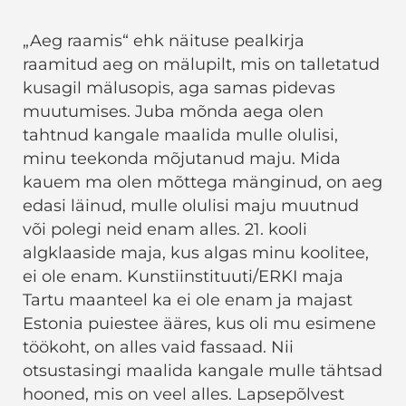
„Aeg raamis“ ehk näituse pealkirja
raamitud aeg on mälupilt, mis on talletatud
kusagil mälusopis, aga samas pidevas
muutumises. Juba mõnda aega olen
tahtnud kangale maalida mulle olulisi,
minu teekonda mõjutanud maju. Mida
kauem ma olen mõttega mänginud, on aeg
edasi läinud, mulle olulisi maju muutnud
või polegi neid enam alles. 21. kooli
algklaaside maja, kus algas minu koolitee,
ei ole enam. Kunstiinstituuti/ERKI maja
Tartu maanteel ka ei ole enam ja majast
Estonia puiestee ääres, kus oli mu esimene
töökoht, on alles vaid fassaad. Nii
otsustasingi maalida kangale mulle tähtsad
hooned, mis on veel alles. Lapsepõlvest