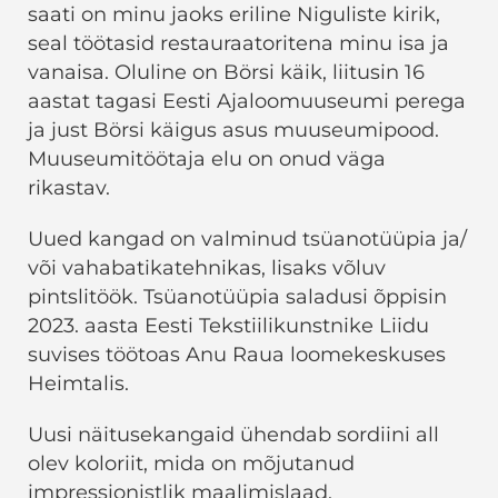
saati on minu jaoks eriline Niguliste kirik,
seal töötasid restauraatoritena minu isa ja
vanaisa. Oluline on Börsi käik, liitusin 16
aastat tagasi Eesti Ajaloomuuseumi perega
ja just Börsi käigus asus muuseumipood.
Muuseumitöötaja elu on onud väga
rikastav.
Uued kangad on valminud tsüanotüüpia ja/
või vahabatikatehnikas, lisaks võluv
pintslitöök. Tsüanotüüpia saladusi õppisin
2023. aasta Eesti Tekstiilikunstnike Liidu
suvises töötoas Anu Raua loomekeskuses
Heimtalis.
Uusi näitusekangaid ühendab sordiini all
olev koloriit, mida on mõjutanud
impressionistlik maalimislaad.