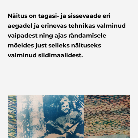
Näitus on tagasi- ja sissevaade eri
aegadel ja erinevas tehnikas valminud
vaipadest ning ajas rändamisele
mõeldes just selleks näituseks
valminud siidimaalidest.