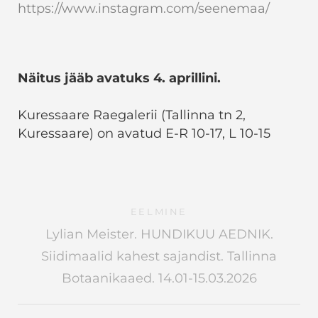
https://www.instagram.com/seenemaa/
Näitus jääb avatuks 4. aprillini.
Kuressaare Raegalerii (Tallinna tn 2,
Kuressaare) on avatud E-R 10-17, L 10-15
EELMINE
Lylian Meister. HUNDIKUU AEDNIK.
Siidimaalid kahest sajandist. Tallinna
Botaanikaaed. 14.01-15.03.2026