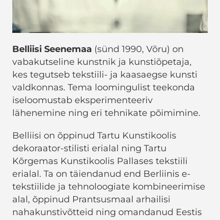
Belliisi Seenemaa
(sünd 1990, Võru) on
vabakutseline kunstnik ja kunstiõpetaja,
kes tegutseb tekstiili- ja kaasaegse kunsti
valdkonnas. Tema loomingulist teekonda
iseloomustab eksperimenteeriv
lähenemine ning eri tehnikate põimimine.
Belliisi on õppinud Tartu Kunstikoolis
dekoraator-stilisti erialal ning Tartu
Kõrgemas Kunstikoolis Pallases tekstiili
erialal. Ta on täiendanud end Berliinis e-
tekstiilide ja tehnoloogiate kombineerimise
alal, õppinud Prantsusmaal arhailisi
nahakunstivõtteid ning omandanud Eestis