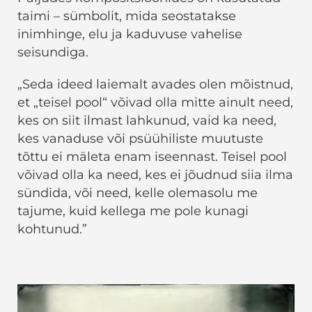
taimi – sümbolit, mida seostatakse
inimhinge, elu ja kaduvuse vahelise
seisundiga.
„Seda ideed laiemalt avades olen mõistnud,
et „teisel pool“ võivad olla mitte ainult need,
kes on siit ilmast lahkunud, vaid ka need,
kes vanaduse või psüühiliste muutuste
tõttu ei mäleta enam iseennast. Teisel pool
võivad olla ka need, kes ei jõudnud siia ilma
sündida, või need, kelle olemasolu me
tajume, kuid kellega me pole kunagi
kohtunud.”