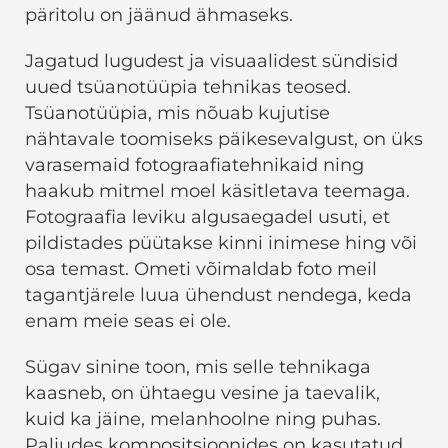
päritolu on jäänud ähmaseks.
Jagatud lugudest ja visuaalidest sündisid
uued tsüanotüüpia tehnikas teosed.
Tsüanotüüpia, mis nõuab kujutise
nähtavale toomiseks päikesevalgust, on üks
varasemaid fotograafiatehnikaid ning
haakub mitmel moel käsitletava teemaga.
Fotograafia leviku algusaegadel usuti, et
pildistades püütakse kinni inimese hing või
osa temast. Ometi võimaldab foto meil
tagantjärele luua ühendust nendega, keda
enam meie seas ei ole.
Sügav sinine toon, mis selle tehnikaga
kaasneb, on ühtaegu vesine ja taevalik,
kuid ka jäine, melanhoolne ning puhas.
Paljudes kompositsioonides on kasutatud