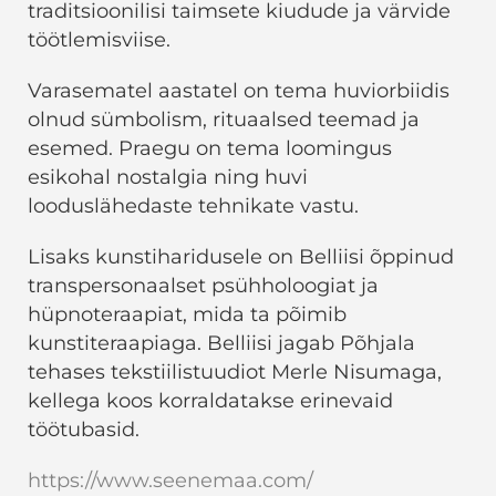
traditsioonilisi taimsete kiudude ja värvide
töötlemisviise.
Varasematel aastatel on tema huviorbiidis
olnud sümbolism, rituaalsed teemad ja
esemed. Praegu on tema loomingus
esikohal nostalgia ning huvi
looduslähedaste tehnikate vastu.
Lisaks kunstiharidusele on Belliisi õppinud
transpersonaalset psühholoogiat ja
hüpnoteraapiat, mida ta põimib
kunstiteraapiaga. Belliisi jagab Põhjala
tehases tekstiilistuudiot Merle Nisumaga,
kellega koos korraldatakse erinevaid
töötubasid.
https://www.seenemaa.com/