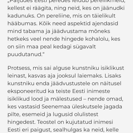
„Paljudes Eesti peredes leidub pereliikmeid,
kellest ei räägita, ning neid, kes on jäänudki
kadunuks. On pereliine, mis on täielikult
hääbumas. Kõik need aspektid ajendasid
mind tabama ja jäädvustama mõneks
hetkeks veel nende hingede kohalolu, kes
on siin maa peal kedagi sügavalt
puudutanud.“
Protsess, mis sai alguse kunstniku isiklikust
leinast, kasvas aja jooksul laiemaks. Lisaks
kunstniku enda jäädvustustele on näitusel
eksponeeritud ka teiste Eesti inimeste
isiklikud lood ja mälestused – nende omad,
kes vastasid Seenemaa üleskutsele jagada
pilte, esemeid ja lugusid olulistest
hingedest. Teostel on kujutatud inimesi
Eesti eri paigust, sealhulgas ka neid, kelle